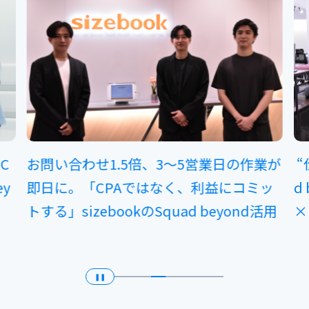
C
お問い合わせ1.5倍、3〜5営業日の作業が
“
y
即日に。「CPAではなく、利益にコミッ
d
トする」sizebookのSquad beyond活用
×
❚❚