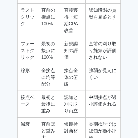
ラスト
直前の
直接獲
認知段階の貢
クリッ
接点に
得・短
献を見落とす
ク
100%
期CPA
改善
ファー
最初の
新規認
直前の刈り取
ストク
接点に
知の評
り施策が評価
リック
100%
価
されない
線形
全接点
接点全
強弱が見えに
に均等
体の俯
くい
配分
瞰
接点ベ
最初と
認知と
中間接点が過
ース
最後に
刈り取
小評価される
重み
り両立
減衰
直前ほ
短期検
長期検討では
ど重み
討商材
認知が過小評
大
価