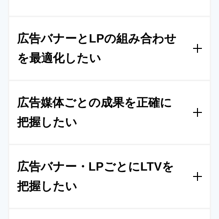
「自動パラメータ生成」と「自動クリエ
広告バナーとLPの組み合わせ
ィティブレポート」で解決
を最適化したい
パラメータを使ったバナーごとの管理を早く正確に
行うために、 Squad beyondの
パラメータ自動生成
Squad beyondの「CV連携」と「Branch
と
クリエィティブパラメータ機能
を利用し、重複や
広告媒体ごとの成果を正確に
Operation(分岐操作)」で解決
抜け漏れのないパラメータ設定を素早く実現しまし
た。
また、自動生成したパラメータは、
クリエィテ
把握したい
O社はまず、LP作成のCMSをSquad beyondに入れ
ィブキーを設定することでバナーごとに自動的にレ
替え、
ECの基幹システムとCV連携を行いました
。
ポート
抽出され
、他の設定をすることなくひと目で
Squad beyondでLP毎、LP自体にデータの
これにより、
バナーやキーワードごとに流入情報が
広告ごとの効果がわかる様になりました。
また、管
広告バナー・LPごとにLTVを
箱を作り
正確にトラッキング可能に
CMS自体に保存され
、実際の購入と自動で付け合わ
理工数も60%以上改善しました。
せるためレポートの乖離が0になりました。
次に、
把握したい
Squad beyondでは、LPを制作するCMSからレポー
CMSのABテスト機能で、バナー×LPの多変量テスト
トまでを一気通貫で提供しています。
LP自体にデー
を短期間で大量にこなしました。その結果、
バナー
Squad beyondの「フォーム連携」「パラ
タ
の箱をもたせる
ことで、
独立したデータの蓄積が