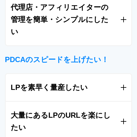
×LPでのCPAやLTVが即時かつ自動で取得
できるよ
代理店・アフィリエイターの
メータホワイトリスト」で
CRMと連携し
可能
です。
そして、簡単にLPを複製・量産できるの
うになりました。そして、Branch Operationを
活用
で、媒体や代理店ごとに、そもそもデータの箱を分
管理を簡単・シンプルにした
解決
し、悪い組み合わせを切っていきました。
けることで
絶対に重複しない環境を実現
しました。
い
パラメータ自動生成機能を元に、
クリエィティブの
さらにディレクトリ管理でなく、
洗練されたユーザ
効果をまず可視化
。
その後、複数あるLPのバージョ
ーインターフェイスでLP一つずつを管理でき
、
ダッ
Squad beyondの「共有ページ」「レビュ
ンをパラメータに応じて出し分け、それらのデータ
シュボードでそれぞれの状況がひと目で分かるよう
PDCAのスピードを上げたい！
をSalesforceと連携。
商談化率→トライアル申し込
に。
ー」「LP審査」ですべて可視化し掌握
み率→本契約率→継続率
を可視化。
Squad beyondでは、
ユーザー同士であればページに
権限を付けた上で、共有を無制限でできる機能
があ
LPを素早く量産したい
ります
。P社は、提携先の代理店やアフィリエイタ
ーで、Squad beyondを利用中の会社を中心に、
まず
Squad beyondの「記事複製」と「ウィジ
は閲覧権限のみを共有しました。
その結果、
代理店
大量にあるLPのURLを楽にし
ェット機能」で解決
がそれぞれ利用するLPや記事LPを審査することが可
たい
能になりました
。
さらに、その場でレビューを行
S社はまず、LP作成のCMSをSquad beyondに入れ
い、修正を指示。
修正の完了されたLPから「審査機