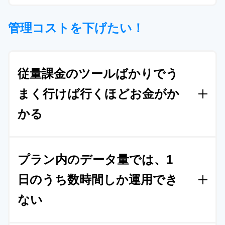
最終的なコスト
の削減に成功しました。
安定化。さらに、ヒートマップ解析・ユーザーセグ
Squad beyondの制作からレポートまで一
管理コストを下げたい！
メント分析・最適化など
すべての機能がシームレス
体化したプラットフォームで
すべてが時
に利用可能に
。
系列で可視化
Squad beyondは、
制作・レポート・分析・最適化・
従量課金のツールばかりでう
検閲がすべて一体化したプラットフォーム
です。
つ
まく行けば行くほどお金がか
まり、新しいバナーを追加した時、テストを追加し
かる
た時、最適化が行われたタイミングなどが
すべて
プ
ラットフォーム上に蓄積
されます。どのバナーとど
のLPがいつどのタイミングでどういう数字で、その
Squad beyondの制作からレポートまで一
時
運用担当は何をしたのか。
その時の広告媒体の入
プラン内のデータ量では、1
体化したプラットフォームで
すべてが時
札額はいくらなのかまで。
すべての可視化を実現し
日のうち数時間しか運用でき
系列で可視化
ました
。
ない
I社は広告運用歴も10年近くと長く、様々なツールを
活用していました。
しかし、ヒートマップを始めと