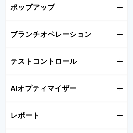
ポップアップ
化されたランディングページをワンクリックで作成
▼ 使い方は
【こちら】
できます。ユーザーに理解のステップを提供するこ
とで、CVRの向上に貢献します。
ユーザーの離脱や熟読を検知し、ポップアップを出
ブランチオペレーション
現させることができます。クリックのみで簡単に設
▼ 使い方は
【こちら】
定でき、テストもレポートも自動で行えます。ユー
ザーの50%以上が必ず利用する効果の高い機能で
広告媒体の広告と、LPの相性を自動で可視化し、シ
す。
テストコントロール
ームレスにコントロールできる機能です。ほぼすべ
てのユーザーに利用されています。費用対効果の改
▼ 使い方は
【こちら】
善だけでなく、作業の大幅な削減にも絶大な効果を
デバイス、曜日、日付、地域、閲覧回数、パラメー
発揮しています。
AIオプティマイザー
タなどでテストしたいページの表示比率をコントロ
ールします。驚くほど簡単なUIでクリックのみで設
▼ 使い方は
【こちら】
定可能です。入稿の手間を大幅に削減する効果もあ
目標に応じて、複数のLPの配信比率をAIが調整しま
ります。
レポート
す。CTR、CVR、離脱率など、様々な目標に対し貢
献するLPの表示割合を増やします。
▼ 使い方は
【こちら】
ただのレポートではありません。広告のプロにより