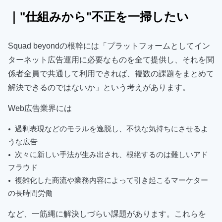
beyondのマーケティングを行っている」
ことから、
｜"仕組みから"不正を一掃したい
自社での運用
ノウハウと、これまで蓄積してきたお
客様のノウハウを掛け合わせたコンサルティング
が
Squad beyondの根幹には「プラットフォームとしてイン
可能です。
ターネット広告運用に必要なものを全て提供し、それを関
係者全員で共通して利用できれば、複数の課題をまとめて
解決できるのではないか」という考えがあります。
Web広告業界には
過剰表現などのモラルを逸脱し、不快な気持ちにさせるよ
うな広告
次々に新しい手法が生み出され、根絶するのは難しいアド
フラウド
複雑化した商流や業務内容によって引き起こるマーケター
の長時間労働
など、一筋縄に解決しづらい課題があります。これらを