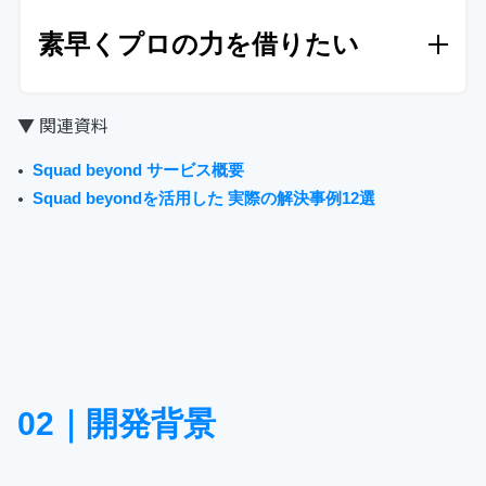
Squad beyondはPV・データ量無制限
する解析ツールは、PV課金であることが多く年間で
素早くプロの力を借りたい
200万円ほどの利用料に。
そこで、プラットフォー
Squad beyondはどれだけ使ってもPV・データ量無
ム型のSquad beyondを導入することに。
ほぼ同程度
制限です。
そのため、
心ゆくまで分析ができ、いつ
の利用額でサーバー、ヒートマップ、レポート、解
Squad beyondは、マーケティングチーム
▼ 関連資料
までもデータを保管しておけます
。
唯一金額の違い
析、最適化がセットになっており、単純な
リプレイ
もサポートチームも自社が一番の
ユーザ
は、「何人で使うか」のみ。
制限なく分析をできる
スだけでなく総合的なコスト削減
にチャレンジしま
Squad beyond サービス概要
ー。ただのサポートだけでなく最先端の
ようになり、
「勘や経験だけに頼ることは完全にな
した。
Squad beyondを活用した 実際の解決事例12選
くなった」
という状況に。
さらに、シェア機能で完
マーケティング事例を元に
サポート可能
全なデータをクライアントと直接共有できることで
F社はこれまで他社のヒートマップを利用していまし
【
質 /スピード /量】
共にクライアントの満足度が向
たが、質問や要望に対する返答がなかなか返って
き
上しました。
継続的な評価向上と収益アップに貢献
ませんでした。
しかしSquad beyondには
驚くほどス
しています
。
ピーディーな対応と、お客様の要望を実際のSquad
beyond
内のサービスにも反映させる強力なサポート
02｜開発背景
体制が整備されています
。
加えて、月1回以上の対面
打ち合わせが必ず行われ、お客様の成功にコミット
しています。
そして何より我々が
「beyondを使って