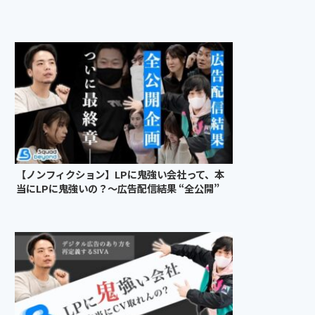
【ノンフィクション】LPに鬼強い会社って、本
当にLPに鬼強いの？〜広告配信結果 “全公開”
編 最終回〜