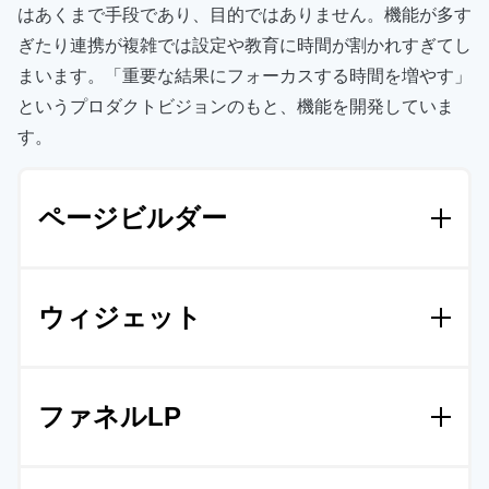
はあくまで手段であり、目的ではありません。機能が多す
ぎたり連携が複雑では設定や教育に時間が割かれすぎてし
まいます。「重要な結果にフォーカスする時間を増やす」
というプロダクトビジョンのもと、機能を開発していま
す。
ページビルダー
No-code、Low-code、記事風、比較サイト、アンケ
ウィジェット
ートなど、様々なスタイルのページを簡単な操作で
制作できます。またHTMLに関するサポートもユー
ザーは無償で受けられます。社内にエンジニアがい
ブロックやパーツ単位のデザインパーツです。事前
なくても安心。
ファネルLP
に制作しておくことで、少しの調整で誰でも同じク
オリティでページを作れます。ほしいパーツがあれ
▼ 使い方は
【こちら】
ば、弊社で無料で制作致します。
アンケート型LPなどで特に利用されています。階層