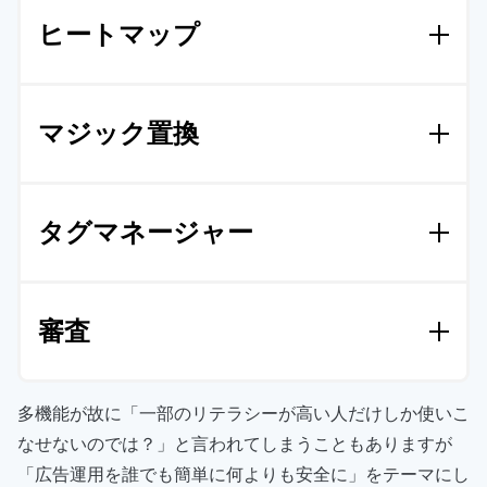
▼ 使い方は
【こちら】
ヒートマップ
洗練された指標がプリセットされ、設定無しで自動
レポートが生成されます。組織が同じ方向を向きデ
ータを元にした改善が可能になります。
設定無しで様々なヒートマップが利用できます。離
マジック置換
脱、クリック、CVの基本指標からセグメント毎、パ
▼ 使い方は
【こちら】
ラメータ毎、広告毎などのデータをクリックで選ぶ
のみ。横並びでシームレスに検証する事が可能で
アカウント内のすべてのコンテンツを一括で検索
す。
タグマネージャー
し、一括で置き換える機能です。コンテンツ量が膨
大な上、内容に特に厳しい広告業界で非常に重宝さ
▼ 使い方は
【こちら】
れています。画像、テキスト、URLと何でも置換し
アカウント、チーム、パートナー毎のフォルダやペ
ます。
審査
ージ、ページのスタイルごとに一括で管理します。
これでもう、タグの設置忘れは起こりません。
▼ 使い方は
【こちら】
ただの校閲ではありません。審査対象ページは、承
▼ 使い方は
【こちら】
多機能が故に「一部のリテラシーが高い人だけしか使いこ
認されなければ表示されません。後から変更したコ
なせないのでは？」と言われてしまうこともありますが
ンテンツも承認前に戻ります。広告の透明化が重要
「広告運用を誰でも簡単に何よりも安全に」をテーマにし
な現代で、特に広告主企業でパートナー管理に利用