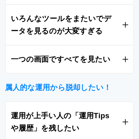
替え、
配信中のLPをすべて複製
しました。
複製した
能」を使い配信可能にしました。
Squad beyondの「1つのURL」と「クリエ
ものを基本とし、
効果改善のためテストバージョン
いろんなツールをまたいでデ
イティブ×LPテスト機能」で解決
※審査を通っていないLPは表示されない仕様となる
を更に量産
。
その際に、Squad beyondの標準で備わ
ため、意図していないLPが世に出回るリスクが0に
っているウィジェット機能で、画像やCTAに動きを
ータを見るのが大変すぎる
H社はまず、Squad beyondの導入で各LP・記事LP
なりました。
加える
などを行いました。
以前は3営業日ほどかかっ
にそれぞれ1つずつ設定していたURLを
たった1つの
ていた装飾がものの5分で完了
。
HTMLの知識がない
Squad beyondの「1つのURL」と「クリエ
URLで管理することが可能になりました
。
これによ
人でも、簡単に制作や修正を行えるように。さら
一つの画面ですべてを見たい
イティブ×LPテスト機能」で解決
り、各LPに対するURL管理の必要がなくなり、
ヒー
に、より
高度な装飾はSquad
beyondカスタマーサ
トマップの確認にかかる時間が大幅に削減
。
それに
クセスチームのサポートに無償で制作を依頼するこ
T社はこれまで複数ツールにまたがって行っていた
加えて外部ツールで確認するしかなかったヒートマ
Squad beyondですべての機能を網羅し、
とができ
、改善はどんどん加速
していきました。
LP制作からレポート、ヒートマップ、ABテストま
属人的な運用から脱却したい！
ップもSquad beyondに標準搭載されている
ため、
他のサービスを解約して解決
で
すべてをSquad beyond上で行うことが可能にな
LPに対してのユーザーの反応を簡単にチームで共有
りました
。一貫性のあるツールだからこそ、レポー
今まで必要とされていた他のツールのほぼすべての
できるようになりました。さらにSquad
beyond標準
ト
等での数値の確認や、それをチームやクライアン
機能を持つ
Squad beyondに、制作と広告運用の
基
搭載の「クリエイティブ×LPテスト機能」により、
運用が上手い人の「運用Tips
トにも逐一共有、報告することができるようになり
幹システムを移管
。
広告媒体との連携、CVシステム
クリエイティブと各LPに対するテスト結果
が一括で
や履歴」を残したい
ました。
懸念材料だったヒートマップの
PV数も
との連携
を行い、設定無しで瞬時に計測される広告
管理可能に
。
Squad beyondの導入で制限なく利用可能
になり、
効果と、ずれることの
ないレポーティングで運用が