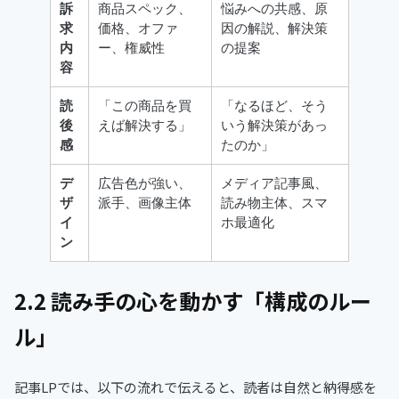
訴
商品スペック、
悩みへの共感、原
求
価格、オファ
因の解説、解決策
内
ー、権威性
の提案
容
読
「この商品を買
「なるほど、そう
後
えば解決する」
いう解決策があっ
感
たのか」
デ
広告色が強い、
メディア記事風、
ザ
派手、画像主体
読み物主体、スマ
イ
ホ最適化
ン
2.2 読み手の心を動かす「構成のルー
ル」
記事LPでは、以下の流れで伝えると、読者は自然と納得感を