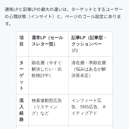
通常LPと記事LPの最大の違いは、ターゲットとするユーザー
の心理状態（インサイト）と、ページのゴール設定にありま
す。
項
通常LP（セール
記事LP（記事型・
目
スレター型）
クッションペー
ジ）
タ
顕在層（今すぐ
潜在層・準顕在層
ー
解決したい・比
（悩みはあるが解
ゲ
較検討中）
決策未定）
ッ
ト
流
検索連動型広告
インフィード広
入
（リスティン
告、SNS広告、ネ
経
グ）など
イティブアド
路