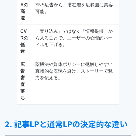
Aの
SNS広告から、潜在層を広範囲に集客
高
可能。
騰
CV
「売り込み」ではなく「情報提供」か
Rの
ら入ることで、ユーザーの心理的ハー
低
ドルを下げる。
迷
広
薬機法や媒体ポリシーに抵触しやすい
告
直接的な表現を避け、ストーリーで魅
審
力を伝える。
査
落
ち
2. 記事LPと通常LPの決定的な違い