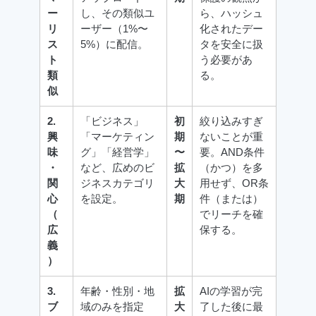
ー
し、その類似ユ
ら、ハッシュ
リ
ーザー（1%〜
化されたデー
ス
5%）に配信。
タを安全に扱
ト
う必要があ
類
る。
似
2.
「ビジネス」
初
絞り込みすぎ
興
「マーケティン
期
ないことが重
味
グ」「経営学」
〜
要。AND条件
・
など、広めのビ
拡
（かつ）を多
関
ジネスカテゴリ
大
用せず、OR条
心
を設定。
期
件（または）
（
でリーチを確
広
保する。
義
）
3.
年齢・性別・地
拡
AIの学習が完
ブ
域のみを指定
大
了した後に最