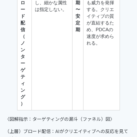
ロ
し、細かな属性
期
も威力を発揮
ー
は指定しない。
〜
する。クリエ
ド
安
イティブの質
配
定
が直結するた
信
期
め、PDCAの
（
速度が求めら
ノ
れる。
ン
タ
ー
ゲ
テ
ィ
ン
グ
）
〈図解指示：ターゲティングの漏斗（ファネル）図〉
（上層）ブロード配信：AIがクリエイティブへの反応を見て