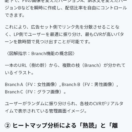
配下で、FVの画像を変えたバージョンA、訴求文を変えたバー
ジョンBなどを瞬時に作成し、配信比率を自由にコントロール
できます。
これにより、広告セット側でリンク先を分散させることな
く、LP側でユーザーを最適に振り分け、最もCVRが高いパタ
ーンを数時間で見つけ出すことが可能です。
〈図解指示：Branch機能の概念図〉
一本のURL（樹の幹）から、複数の枝（Branch）が分かれて
いるイラスト。
Branch A（FV：女性画像）, Branch B（FV：男性画像）,
Branch C（FV：グラフ画像）。
ユーザーがランダムに振り分けられ、各枝のCVRがリアルタ
イムで表示されている管理画面イメージ。
② ヒートマップ分析による「熟読」と「離