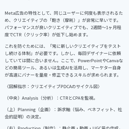
Meta広告の特性として、同じユーザーに何度も表示されるた
め、クリエイティブの「飽き（摩耗）」が非常に早いです。
パフォーマンスが良いクリエイティブでも、2週間〜1ヶ月程
度でCTR（クリック率）が低下し始めます。
これを防ぐためには、「常に新しいクリエイティブをテスト
し続ける体制」が必要です。しかし、毎回デザイナーに依頼
していては間に合いません。ここで、PowerPointやCanvaな
どの簡易ツール、あるいは生成AIを活用し、マーケター自身
が高速にバナーを量産・修正できるスキルが求められます。
〈図解指示：クリエイティブPDCAのサイクル図〉
（中央）Analysis（分析）：CTRとCPAを監視。
（上）Planning（企画）：訴求軸（悩み、ベネフィット、社
会的証明）の決定。
（右）Production（制作）：静止画・動画・UGC風の作成。