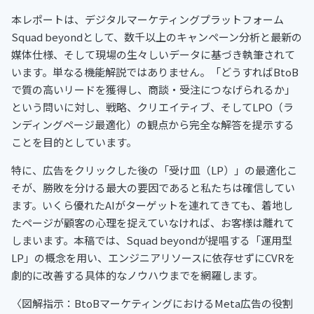
本レポートは、デジタルマーケティングプラットフォーム
Squad beyondとして、数千以上のキャンペーン分析と最新の
媒体仕様、そして現場の生々しいデータに基づき執筆されて
います。単なる機能解説ではありません。「どうすればBtoB
で質の高いリードを獲得し、商談・受注につなげられるか」
という問いに対し、戦略、クリエイティブ、そしてLPO（ラ
ンディングページ最適化）の観点から完全な解答を提示する
ことを目的としています。
特に、広告をクリックした後の「受け皿（LP）」の最適化こ
そが、勝敗を分ける最大の要因であると私たちは確信してい
ます。いくら優れたAIがターゲットを連れてきても、着地し
たページが顧客の心理を捉えていなければ、お客様は離れて
しまいます。本稿では、Squad beyondが提唱する「運用型
LP」の概念を用い、エンジニアリソースに依存せずにCVRを
劇的に改善する具体的なノウハウまでを網羅します。
〈図解指示：BtoBマーケティングにおけるMeta広告の役割