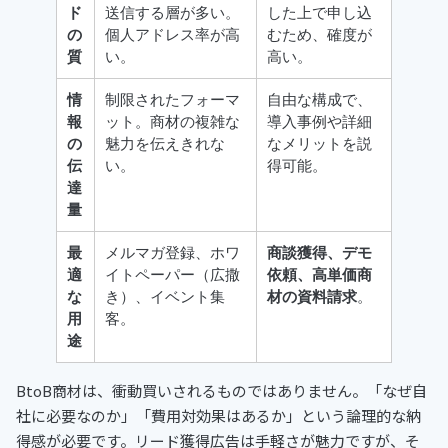
ド
送信する層が多い。
した上で申し込
の
個人アドレス率が高
むため、確度が
質
い。
高い。
情
制限されたフォーマ
自由な構成で、
報
ット。商材の複雑な
導入事例や詳細
の
魅力を伝えきれな
なメリットを説
伝
い。
得可能。
達
量
最
メルマガ登録、ホワ
商談獲得、デモ
適
イトペーパー（広撒
依頼、高単価商
な
き）、イベント集
材の資料請求
。
用
客。
途
BtoB商材は、衝動買いされるものではありません。「なぜ自
社に必要なのか」「費用対効果はあるか」という論理的な納
得感が必要です。リード獲得広告は手軽さが魅力ですが、そ