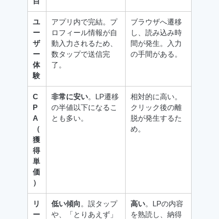
目
ユ
アプリ内で完結。プ
ブラウザへ遷移
ー
ロフィール情報が自
し、読み込み時
ザ
動入力されるため、
間が発生。入力
ー
数タップで送信完
の手間がある。
体
了。
験
C
非常に安い
。LP遷移
相対的に高い。
P
の半値以下になるこ
クリック後の離
A
とも多い。
脱が発生するた
（
め。
獲
得
単
価
）
リ
低い傾向
。誤タップ
高い
。LPの内容
ー
や、「とりあえず」
を熟読し、納得