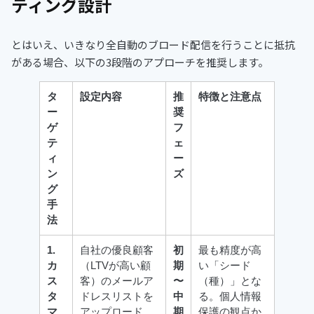
ティング設計
とはいえ、いきなり全自動のブロード配信を行うことに抵抗
がある場合、以下の3段階のアプローチを推奨します。
タ
設定内容
推
特徴と注意点
ー
奨
ゲ
フ
テ
ェ
ィ
ー
ン
ズ
グ
手
法
1.
自社の優良顧客
初
最も精度が高
カ
（LTVが高い顧
期
い「シード
ス
客）のメールア
〜
（種）」とな
タ
ドレスリストを
中
る。個人情報
マ
アップロード
期
保護の観点か