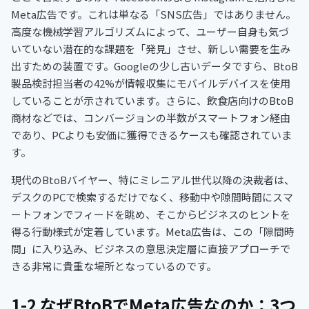
Meta広告です。これは単なる「SNS広告」ではありません。
高度な機械学習アルゴリズムによって、ユーザー自身も気づ
いていない潜在的な課題を「発見」させ、新しい需要を生み
出すための装置です。Googleの少し古いデータですら、BtoB
製品検討担当者の42%が情報収集にモバイルデバイスを使用
していることが示されています。さらに、飲食店向けのBtoB
商材などでは、コンバージョンの半数がスマートフォン経由
であり、PCよりも安価に獲得できるケースも確認されていま
す。
現代のBtoBバイヤー、特にミレニアル世代以降の決裁者は、
デスクのPCで検索するだけでなく、移動中や隙間時間にスマ
ートフォンでフィードを眺め、そこからビジネスのヒントを
得る行動様式が定着しています。Meta広告は、この「隙間時
間」に入り込み、ビジネスの意思決定層に直接アプローチで
きる非常に貴重な場所となっているのです。
1-2 なぜBtoBでMeta広告なのか：3つ