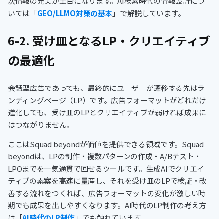
次情報の充実が土台になります。AI検索時代の情報設計につ
いては「
GEO/LLMO対策の基本
」で解説しています。
6-2. 受け皿となるLP・クリエイティブ
の最適化
会話型広告であっても、最終的にユーザーが遷移する先はラ
ンディングページ（LP）です。広告フォーマットがどれだけ
進化しても、受け皿のLPとクリエイティブが弱ければ成果に
はつながりません。
ここはSquad beyondが価値を提供できる領域です。Squad
beyondは、LPの制作・複数パターンの作成・A/Bテスト・
LPOまでを一気通貫で回せるツールです。生成AIでクリエイ
ティブの素案を高速に量産し、それを受け皿のLPで検証・改
善する流れをつくれば、広告フォーマットの変化が激しい時
期でも成果を出しやすくなります。AI時代のLP制作の考え方
は「
AI時代のLP制作
」でも触れています。