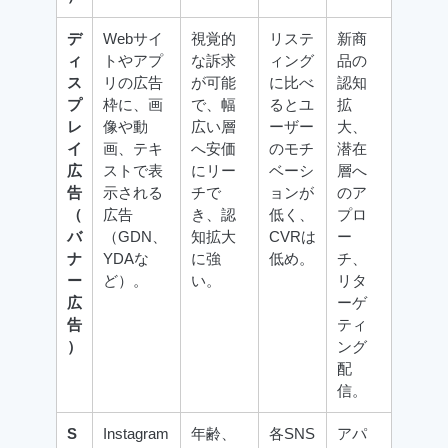
デ
Webサイ
視覚的
リステ
新商
ィ
トやアプ
な訴求
ィング
品の
ス
リの広告
が可能
に比べ
認知
プ
枠に、画
で、幅
るとユ
拡
レ
像や動
広い層
ーザー
大、
イ
画、テキ
へ安価
のモチ
潜在
広
ストで表
にリー
ベーシ
層へ
告
示される
チで
ョンが
のア
（
広告
き、認
低く、
プロ
バ
（GDN、
知拡大
CVRは
ー
ナ
YDAな
に強
低め。
チ、
ー
ど）。
い。
リタ
広
ーゲ
告
ティ
）
ング
配
信。
S
Instagram
年齢、
各SNS
アパ