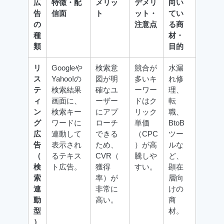
広
特徴・配
メリッ
デメリ
向い
告
信面
ト
ット・
てい
の
注意点
る商
種
材・
類
目的
リ
Googleや
検索意
競合が
水漏
ス
Yahoo!の
図が明
多いキ
れ修
テ
検索結果
確なユ
ーワー
理、
ィ
画面に、
ーザー
ドはク
転
ン
検索キー
にアプ
リック
職、
グ
ワードに
ローチ
単価
BtoB
広
連動して
できる
（CPC
ツー
告
表示され
ため、
）が高
ルな
（
るテキス
CVR（
騰しや
ど、
検
ト広告。
獲得
すい。
顕在
索
率）が
層向
連
非常に
けの
動
高い。
商
型
材。
）