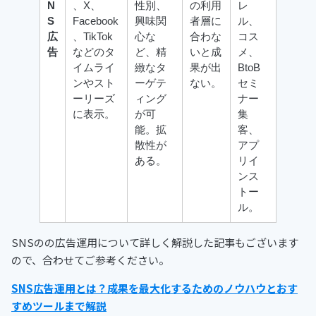
N
、X、
性別、
の利用
レ
S
Facebook
興味関
者層に
ル、
広
、TikTok
心な
合わな
コス
告
などのタ
ど、精
いと成
メ、
イムライ
緻なタ
果が出
BtoB
ンやスト
ーゲテ
ない。
セミ
ーリーズ
ィング
ナー
に表示。
が可
集
能。拡
客、
散性が
アプ
ある。
リイ
ンス
トー
ル。
SNSのの広告運用について詳しく解説した記事もございます
ので、合わせてご参考ください。
SNS広告運用とは？成果を最大化するためのノウハウとおす
すめツールまで解説