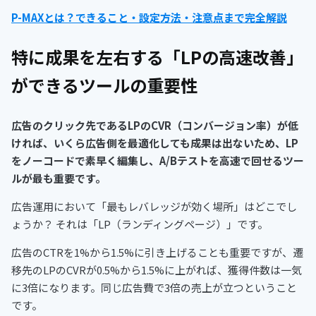
P-MAXとは？できること・設定方法・注意点まで完全解説
特に成果を左右する「LPの高速改善」
ができるツールの重要性
広告のクリック先であるLPのCVR（コンバージョン率）が低
ければ、いくら広告側を最適化しても成果は出ないため、LP
をノーコードで素早く編集し、A/Bテストを高速で回せるツー
ルが最も重要です。
広告運用において「最もレバレッジが効く場所」はどこでし
ょうか？ それは「LP（ランディングページ）」です。
広告のCTRを1%から1.5%に引き上げることも重要ですが、遷
移先のLPのCVRが0.5%から1.5%に上がれば、獲得件数は一気
に3倍になります。同じ広告費で3倍の売上が立つということ
です。