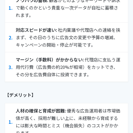
ノウハウの蓄積:
顧客がどのようなキーワードや訴求
で動くのかという貴重な一次データが自社に蓄積さ
れます。
対応スピードが速い:
社内稟議や代理店への連絡を挟
まず、その日のうちに広告文の変更や予算の増減、
キャンペーンの開始・停止が可能です。
マージン（手数料）がかからない:
代理店に支払う運
用代行費（広告費の約20%が相場）をカットでき、
その分を広告費自体に投資できます。
【デメリット】
人材の確保と育成が困難:
優秀な広告運用者は市場価
値が高く、採用が難しい上に、未経験から育成する
には膨大な時間とミス（機会損失）のコストがかか
ります。