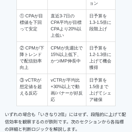
ョン
① CPAが目
直近3-7日の
日予算を
標値を下回
CPA平均が目標
1.3-1.5倍に
って安定
CPAより20%以
段階上げ
上低い
② CPMが下
CPMが先週比で
日予算を
降トレンド
15%以上低下、
1.2-1.3倍に
で配信効率
かつIMP伸長中
上げて機会
向上
獲得
③ vCTRが
vCTRが平均比
日予算を
想定値を超
+30%以上で動
1.5倍まで
える反応
画/バナーが好反
上げてシェ
応
ア確保
いずれの場合も「いきなり2倍」にはせず、段階的に上げて配
信効率を観察するのが鉄則です。次のセクションから各指標
の詳細と判断ロジックを解説します。