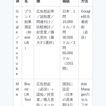
体
名
標
稿額
方法
G
ブラ
広告想起率
日本：1
Googl
o
ンド
／認知度／
問
e担当
o
効果
関連付け／
15,000
者経
gl
測定
比較検討／
ドル／2
由
e
（Br
好意度／購
問
（必
／
and
入意向（最
30,000
須）
Y
Lift
大3つ選択）
ドル／3
o
）
問
u
60,000
T
ドル
u
（10日
b
間）
e
M
Bra
広告想起
国別に
Ads
et
nd
（必須）＋
設定
Mana
a
Lift
認知／好意
（日本
gerの
Test
度／購入意
の具体
セル
向／メッセ
額は公
フサ