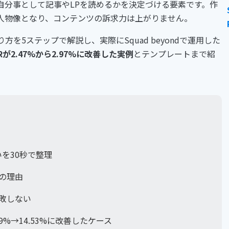
自分事として記事やLPを読めるかを決定づける要素です。作
人物像となり、コンテンツの訴求力は上がりません。
を5ステップで解説し、実際にSquad beyondで運用した
VRが2.47%から2.97%に改善した実例
とテンプレートまで紹
を30秒で整理
の理由
失敗しない
9%→14.53%に改善したケース