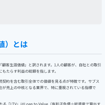
価値）とは
日本語では「顧客生涯価値」と訳されます。1人の顧客が、自社との取引
にもたらす利益の総額を指します。
続契約を含む取引全体での価値を見る点が特徴です。サブス
在が売上の中核となる業界で、特に重視されている指標で
「LTV」はLoan to Value（有利子負債÷総資産で算出す