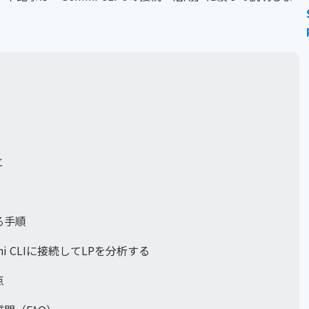
と
する手順
mini CLIに接続してLPを分析する
点