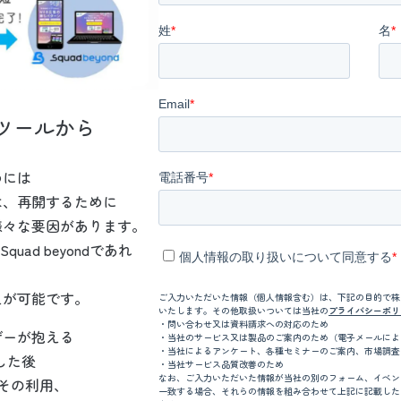
ツールから
めには
は、再開するために
様々な要因があります。
ad beyondであれ
えが可能です。
ザーが抱える
した後
能とその利用、