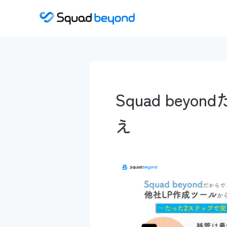
Squad be
え