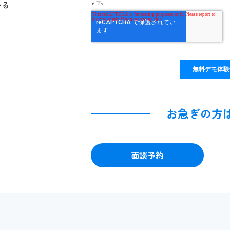
いる
お急ぎの方
面談予約